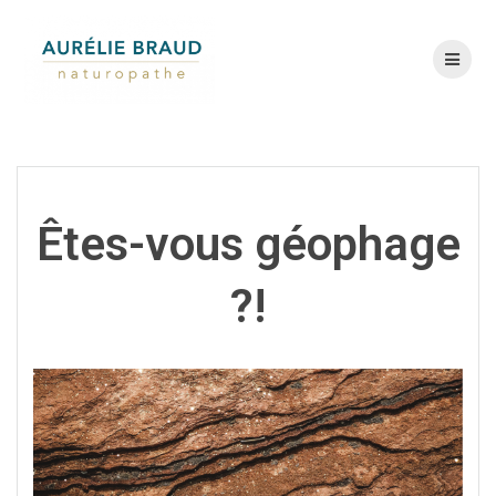
Skip
to
content
Êtes-vous géophage
?!