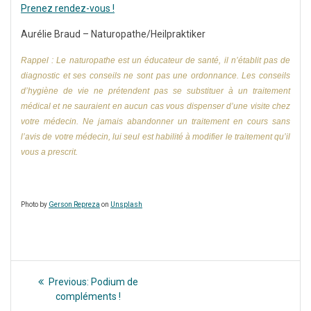
Prenez rendez-vous !
Aurélie Braud – Naturopathe/Heilpraktiker
Rappel : Le naturopathe est un éducateur de santé, il n’établit pas de
diagnostic et ses conseils ne sont pas une ordonnance. Les conseils
d’hygiène de vie ne prétendent pas se substituer à un traitement
médical et ne sauraient en aucun cas vous dispenser d’une visite chez
votre médecin. Ne jamais abandonner un traitement en cours sans
l’avis de votre médecin, lui seul est habilité à modifier le traitement qu’il
vous a prescrit.
Photo by
Gerson Repreza
on
Unsplash
Navigation
Previous
Previous:
Podium de
post:
de
compléments !