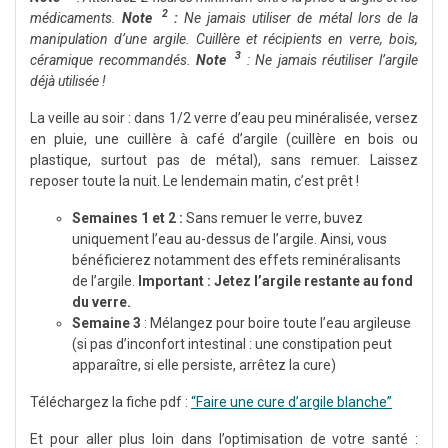
2
médicaments.
Note
:
Ne jamais utiliser de métal lors de la
manipulation d’une argile. Cuillère et récipients en verre, bois,
3
céramique recommandés.
Note
: Ne jamais réutiliser l’argile
déjà utilisée !
La veille au soir : dans 1/2 verre d’eau peu minéralisée, versez
en pluie, une cuillère à café d’argile (cuillère en bois ou
plastique, surtout pas de métal), sans remuer. Laissez
reposer toute la nuit. Le lendemain matin, c’est prêt !
Semaines 1 et 2 :
Sans remuer le verre, buvez
uniquement l’eau au-dessus de l’argile. Ainsi, vous
bénéficierez notamment des effets reminéralisants
de l’argile.
Important : Jetez l’argile restante au fond
du verre.
Semaine 3
: Mélangez pour boire toute l’eau argileuse
(si pas d’inconfort intestinal : une constipation peut
apparaître, si elle persiste, arrêtez la cure)
Téléchargez la fiche pdf :
“Faire une cure d’argile blanche”
Et pour aller plus loin dans l’optimisation de votre santé :